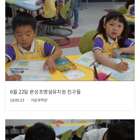
6월 22일 문성초병설유치원 친구들
18.06.23
기상과학관