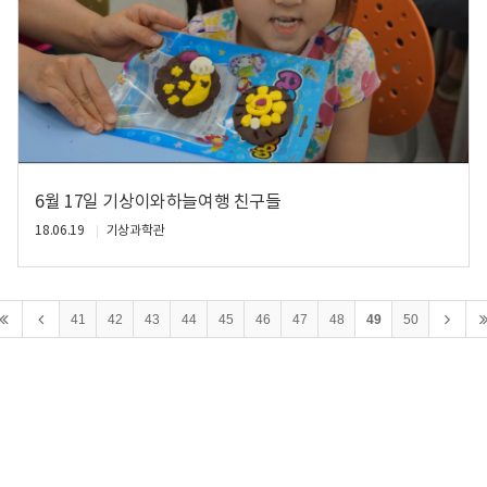
6월 17일 기상이와하늘여행 친구들
18.06.19
기상과학관
41
42
43
44
45
46
47
48
49
50