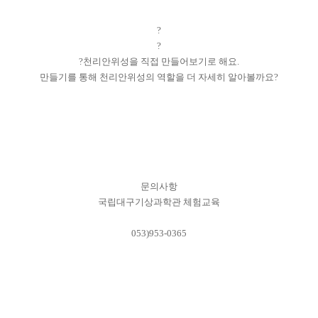
?
?
?
천리안위성을 직접 만들어보기로 해요.
만들기를 통해 천리안위성의 역할을 더 자세히 알아볼까요?
문의사항
국립대구기상과학관 체험교육
053)953-0365