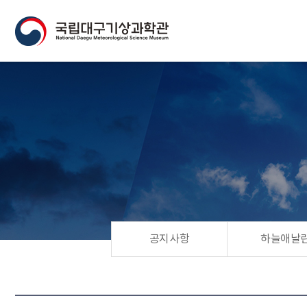
공지사항
하늘애날