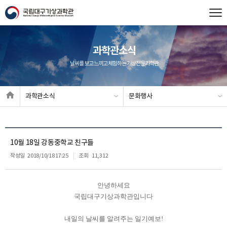
과학관소식
날씨를 보고 느끼고 체험하는 기상전문과학관
과학관소식
문화행사
10월 18일 강동중학교 친구들
작성일
2018/10/18 17:25
조회
11,312
안녕하세요
국립대구기상과학관입니다
내일의 날씨를 알려주는 일기예보!