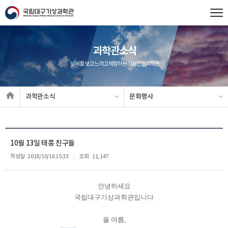
과학관소식
날씨를 보고 느끼고 체험하는 기상전문과학관
과학관소식
문화행사
10월 13일 태풍 친구들
작성일
2018/10/16 15:33
조회
11,147
안녕하세요
국립대구기상과학관입니다
올 여름,