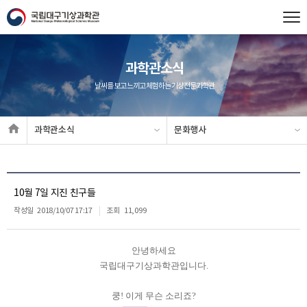
과학관소식
날씨를 보고 느끼고 체험하는 기상전문과학관
과학관소식
문화행사
10월 7일 지진 친구들
작성일
2018/10/07 17:17
조회
11,099
안녕하세요
국립대구기상과학관입니다.
쿵! 이게 무슨 소리죠?