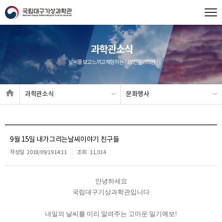
과학관소식
날씨를 보고 느끼고 체험하는 기상전문과학관
과학관소식
문화행사
9월 15일 내가그리는날씨이야기 친구들
작성일
2018/09/19 14:11
조회
11,014
안녕하세요
국립대구기상과학관입니다
내일의 날씨를 미리 알려주는 고마운 일기예보!