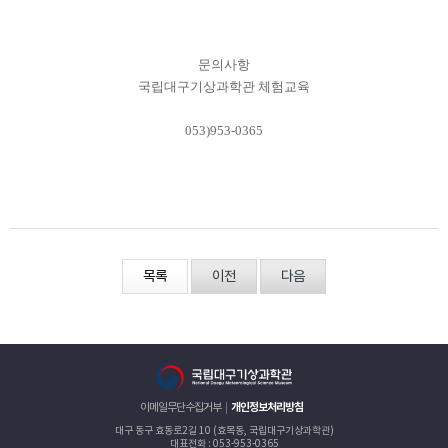
문의사항
국립대구기상과학관 체험교육
053)953-0365
목록
이전
다음
이메일무단수집거부
개인정보처리방침
대구 동구 효동로2길 10 (효목동, 국립대구기상과학관)
대표전화 : 053-953-0365