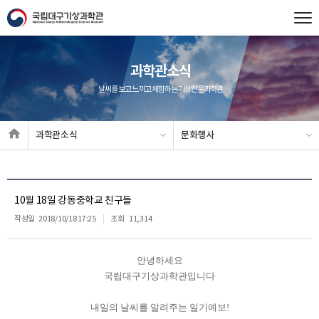
과학관소식
날씨를 보고 느끼고 체험하는 기상전문과학관
과학관소식
문화행사
10월 18일 강동중학교 친구들
작성일
2018/10/18 17:25
조회
11,314
안녕하세요
국립대구기상과학관입니다
내일의 날씨를 알려주는 일기예보!