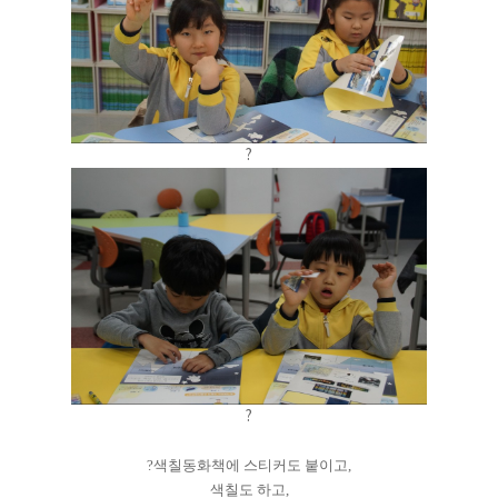
?
?
?색칠동화책에 스티커도 붙이고,
색칠도 하고,