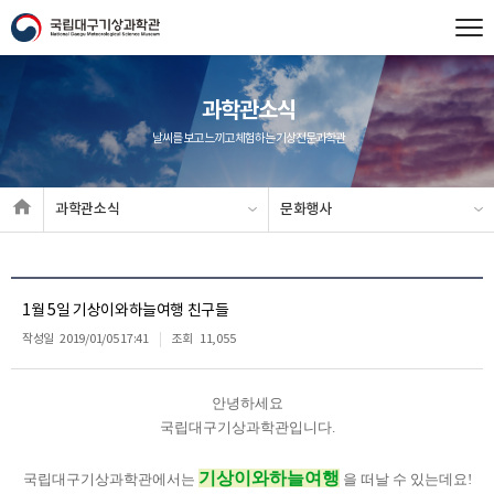
과학관소식
날씨를 보고 느끼고 체험하는 기상전문과학관
과학관소식
문화행사
1월 5일 기상이와하늘여행 친구들
작성일
2019/01/05 17:41
조회
11,055
안녕하세요
국립대구기상과학관입니다.
기상이와하늘여행
국립대구기상과학관에서는
을 떠날 수 있는데요!