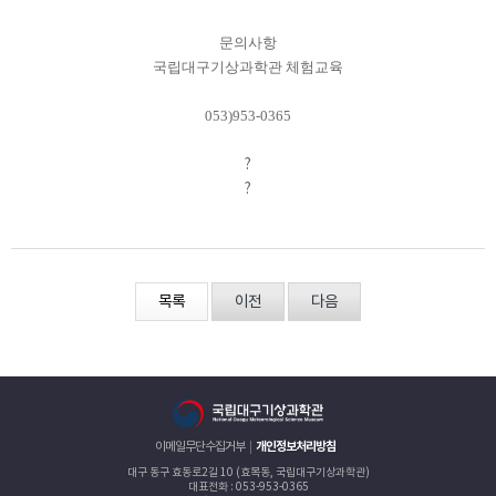
문의사항
국립대구기상과학관 체험교육
053)953-0365
?
?
목록
이전
다음
이메일무단수집거부
개인정보처리방침
대구 동구 효동로2길 10 (효목동, 국립대구기상과학관)
대표전화 : 053-953-0365