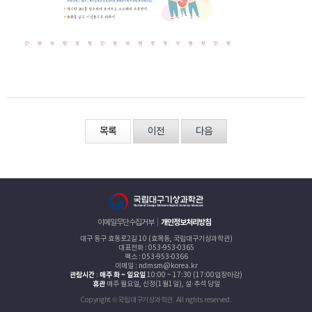
목록
이전
다음
이메일무단수집거부
개인정보처리방침
대구 동구 효동로2길 10 (효목동, 국립대구기상과학관)
대표전화 : 053-953-0365
팩스 : 053-953-0366
이메일 : ndmsm@korea.kr
관람시간
:
매주 화 ~ 일요일
10:00 ~ 17:30 (17:00입장마감)
휴관
매주 월요일, 신정(1월1일), 설·추석 당일
Copyright © 국립대구기상과학관. All rights reserved.