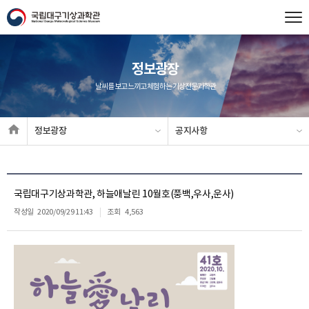
정보광장
날씨를 보고 느끼고 체험하는 기상전문과학관
정보광장
공지사항
국립대구기상과학관, 하늘애날린 10월호(풍백,우사,운사)
작성일
2020/09/29 11:43
조회
4,563