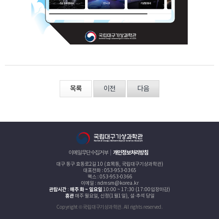
목록
이전
다음
이메일무단수집거부
개인정보처리방침
대구 동구 효동로2길 10 (효목동, 국립대구기상과학관)
대표전화 : 053-953-0365
팩스 : 053-953-0366
이메일 : ndmsm@korea.kr
관람시간
:
매주 화 ~ 일요일
10:00 ~ 17:30 (17:00입장마감)
휴관
매주 월요일, 신정(1월1일), 설·추석 당일
Copyright © 국립대구기상과학관. All rights reserved.