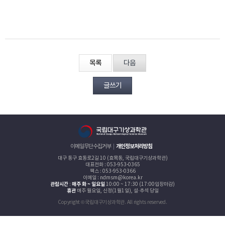
목록
다음
글쓰기
이메일무단수집거부
개인정보처리방침
대구 동구 효동로2길 10 (효목동, 국립대구기상과학관)
대표전화 : 053-953-0365
팩스 : 053-953-0366
이메일 : ndmsm@korea.kr
관람시간
:
매주 화 ~ 일요일
10:00 ~ 17:30 (17:00입장마감)
휴관
매주 월요일, 신정(1월1일), 설·추석 당일
Copyright © 국립대구기상과학관. All rights reserved.