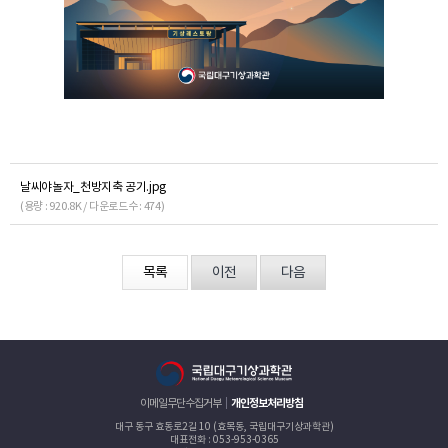
날씨야놀자_천방지축 공기.jpg
(용량 : 920.8K / 다운로드수 : 474)
목록
이전
다음
이메일무단수집거부
개인정보처리방침
대구 동구 효동로2길 10 (효목동, 국립대구기상과학관)
대표전화 : 053-953-0365