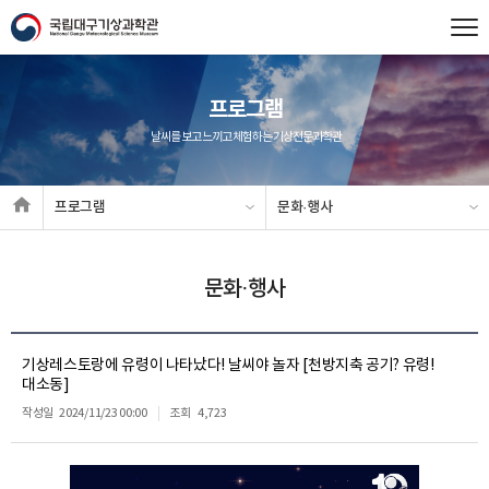
프로그램
날씨를 보고 느끼고 체험하는 기상전문과학관
프로그램
문화·행사
문화·행사
기상레스토랑에 유령이 나타났다! 날씨야 놀자 [천방지축 공기? 유령!
대소동]
작성일
2024/11/23 00:00
조회
4,723