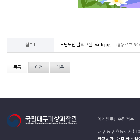
첨부1
도담도담 날씨교실_web.jpg
(용량 : 379.8K
목록
이전
다음
이메일무단수집거부
대구 동구 효동로2길 1
관람시간
매주 화 ~ 
: