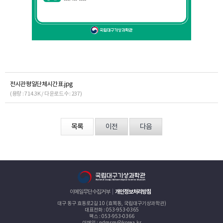
전시관평일단체시간표.jpg
(용량 : 714.3K / 다운로드수 : 237)
목록
이전
다음
이메일무단수집거부
개인정보처리방침
대구 동구 효동로2길 10 (효목동, 국립대구기상과학관)
대표전화 : 053-953-0365
팩스 : 053-953-0366
이메일 : ndmsm@korea.kr