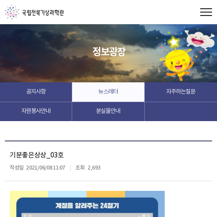
정보광장
공지사항
뉴스레터
자주하는질문
자원봉사안내
분실물안내
기분좋은상상_03호
작성일
2021/06/08 11:07
조회
2,693