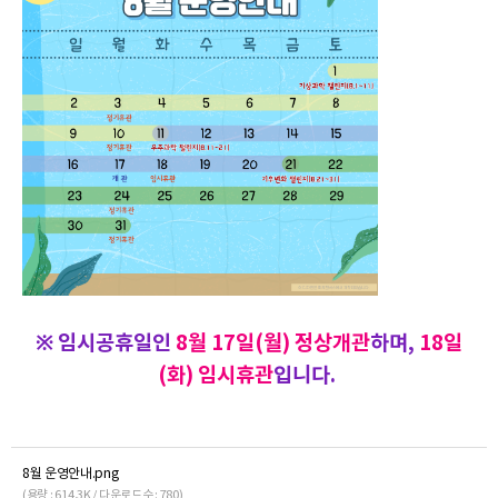
※ 임시공휴일인
8월 17일(월) 정상개관
하며,
18일
(화) 임시휴관
입니다.
8월 운영안내.png
(용량 : 614.3K / 다운로드수 : 780)