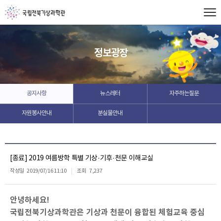
정보광장
공지사항
뉴스레터
자주하는질문
자원봉사안내
분실물안내
[종료] 2019 여름방학 특별 기상·기후·천문 이해교실
작성일
2019/07/16 11:10
조회
7,237
안녕하세요!
국립전북기상과학관은 기상과 천문이 융합된 체험교육 중심