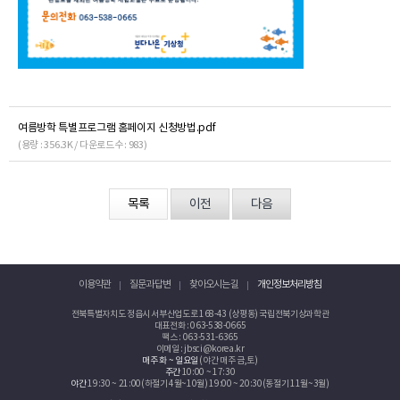
여름방학 특별프로그램 홈페이지 신청방법.pdf
(용량 : 356.3K / 다운로드수 : 983)
목록
이전
다음
이용약관
질문과 답변
찾아오시는 길
개인정보처리방침
전북특별자치도 정읍시 서부산업도로 168-43 (상평동) 국립전북기상과학관
대표전화 : 063-538-0665
팩스 : 063-531-6365
이메일 : jbsci@korea.kr
매주 화 ~ 일요일
(야간 매주 금,토)
주간
10:00 ~ 17:30
야간
19:30 ~ 21:00(하절기 4월~10월) 19:00 ~ 20:30(동절기 11월~3월)