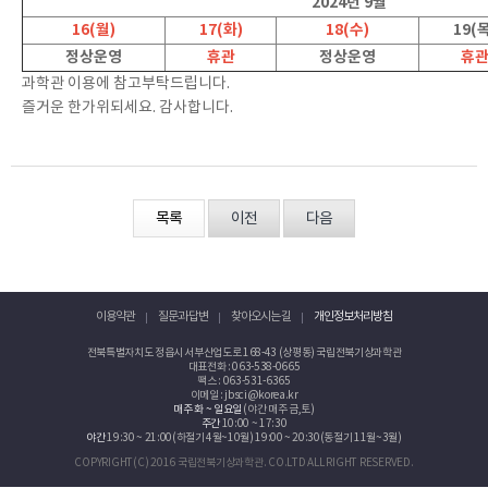
2024년 9월
16(월)
17(화)
18(수)
19(목
정상운영
휴관
정상운영
휴
과학관 이용에 참고부탁드립니다.
즐거운 한가위되세요. 감사합니다.
목록
이전
다음
이용약관
질문과 답변
찾아오시는 길
개인정보처리방침
전북특별자치도 정읍시 서부산업도로 168-43 (상평동) 국립전북기상과학관
대표전화 : 063-538-0665
팩스 : 063-531-6365
이메일 : jbsci@korea.kr
매주 화 ~ 일요일
(야간 매주 금,토)
주간
10:00 ~ 17:30
야간
19:30 ~ 21:00(하절기 4월~10월) 19:00 ~ 20:30(동절기 11월~3월)
COPYRIGHT(C) 2016 국립전북기상과학관. CO.LTD ALL RIGHT RESERVED.