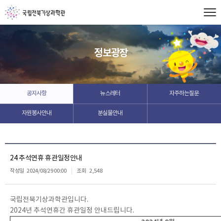
정보광장
공지사항
뉴스레터
자주하는질문
자원봉사안내
분실물안내
24 추석연휴 휴관일정안내
작성일
2024/08/29 00:00
조회
2,548
국립전북기상과학관입니다.
2024년 추석연휴간 휴관일정 안내드립니다.