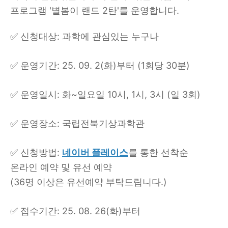
프로그램
'
별봄이 랜드
2
탄
'
를 운영합니다
.
✅
신청대상
:
과학에 관심있는 누구나
✅
운영기간
: 25. 09. 2(
화
)
부터
(1
회당
30
분
)
✅
운영일시
:
화
~
일요일
10
시
, 1
시
, 3
시
(
일
3
회
)
✅
운영장소
:
국립전북기상과학관
✅
신청방법
:
네이버 플레이스
를 통한 선착순
온라인 예약 및 유선 예약
(36
명 이상은 유선예약 부탁드립니다
.)
✅
접수기간
: 25. 08. 26(
화
)
부터