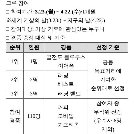
크루 참여
□
참여기간
:
3.23.(
월
) ~ 4.22.(
수
)
/1
개월
※
세계 기상의 날
(3.23.) ~
지구의 날
(4.22.)
□
참여대상
:
기상
·
기후에 관심있는 누구나
□
경품 증정 대상 및 기준
순위
인원
경품
선정 기준
골전도 블루투스
1
위
1
명
공동
이어폰
목표거리에
러닝
2
위
2
명
기여한
베스트
순위대로 선정
3
위
3
명
러닝 벨트
참여자 중
커피
참여
무작위 선정
110
명
모바일
경품
(
우수자
6
명
기프티콘
제외
)