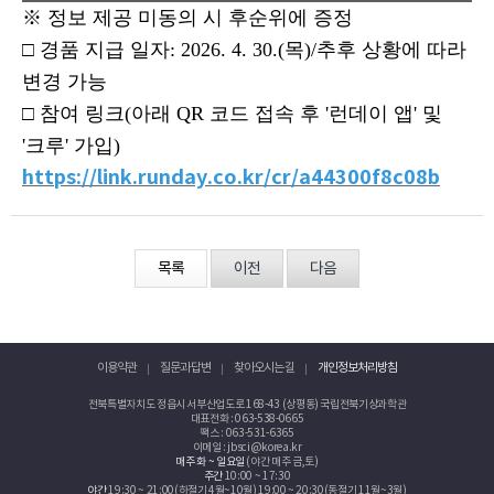
※
정보 제공 미동의 시 후순위에 증정
□
경품 지급 일자
: 2026. 4. 30.(
목
)/
추후 상황에 따라
변경 가능
□
참여 링크
(
아래
QR
코드 접속 후
'
런데이 앱
'
및
'
크루
'
가입
)
https://link.runday.co.kr/cr/a44300f8c08b
목록
이전
다음
이용약관
질문과 답변
찾아오시는 길
개인정보처리방침
전북특별자치도 정읍시 서부산업도로 168-43 (상평동) 국립전북기상과학관
대표전화 : 063-538-0665
팩스 : 063-531-6365
이메일 : jbsci@korea.kr
매주 화 ~ 일요일
(야간 매주 금,토)
주간
10:00 ~ 17:30
야간
19:30 ~ 21:00(하절기 4월~10월) 19:00 ~ 20:30(동절기 11월~3월)