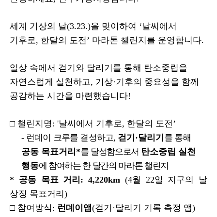
세계 기상의 날
(3.23.)
을 맞이하여
‘
날씨에서
기후로
,
한달의 도전
’
마라톤 챌린지를 운영합니다
.
일상 속에서 걷기와 달리기를 통해 탄소중립을
자연스럽게 실천하고
,
기상
·
기후의 중요성을 함께
공감하는 시간을 마련했습니다
!
□
챌린지명
: '
날씨에서 기후로
,
한달의 도전
’
-
런데이 크루를 결성하고
,
걷기
·
달리기
를 통해
공동 목표거리
*
를
달성함으로서
탄소중립 실천
행동
에 참여하는 한 달간의 마라톤 챌린지
*
공동 목표 거리
: 4,220km
(4
월
22
일 지구의 날
상징 목표거리
)
□
참여방식
:
런데이앱
(
걷기
·
달리기 기록 측정 앱
)