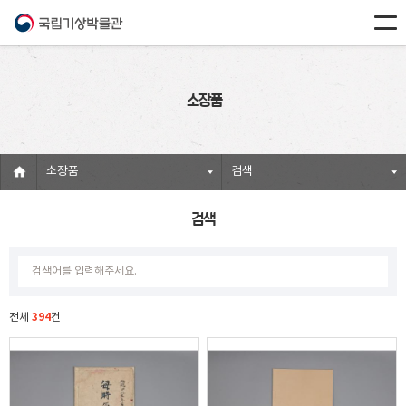
소장품
소장품
검색
검색
394
전체
건