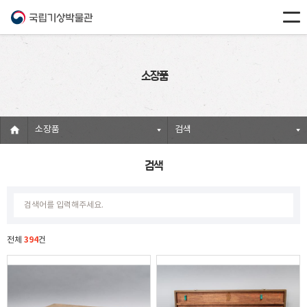
소장품
소장품
검색
검색
394
전체
건