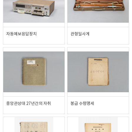
자동예보응답장치
관형일사계
중앙관상대 27년간의 자취
봉급 수령명세