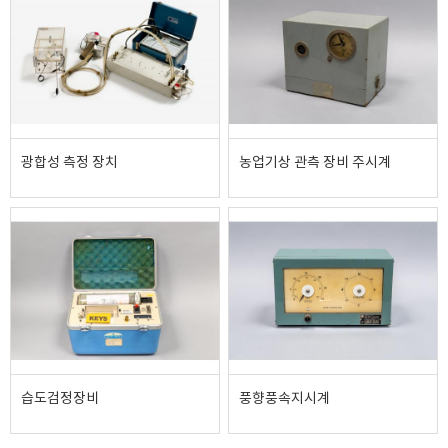
광합성 측정 장치
농업기상 관측 장비 주시계
습도검정장비
풍향풍속지시계