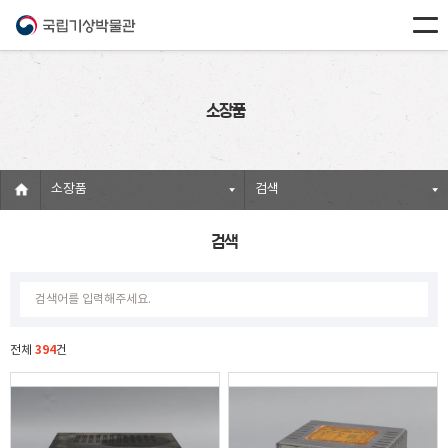
소장품
소장품
검색
검색
394
전체
건