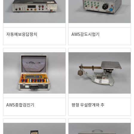
자동예보응답장치
AWS감도시험기
AWS종합검진기
평형 우설량계와 추