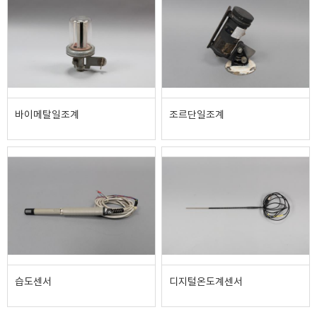
바이메탈일조계
조르단일조계
습도센서
디지털온도계센서