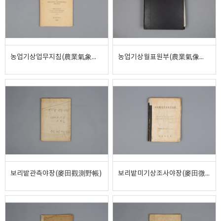
농업기상업무지침(農業氣象業務指針)
농업기상월표원부(農業氣像月表原簿)
보리밭관측야장(麥田觀測野帳)
보리밭미기상조사야장(麥田微氣象調査野帳)