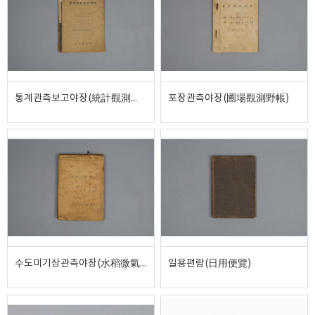
통계관측보고야장(統計觀測報告野帳)
포장관측야장(圃場觀測野帳)
수도미기상관측야장(水稻微氣象觀測野帳)
일용편람(日用便覽)