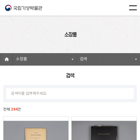
소장품
소장품
검색
검색
394
전체
건