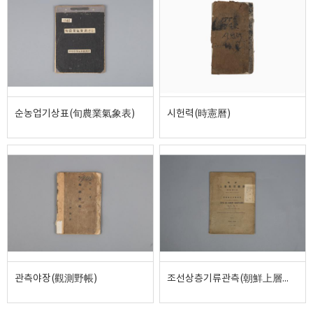
순농업기상표(旬農業氣象表)
시헌력(時憲曆)
관측야장(觀測野帳)
조선상층기류관측(朝鮮上層氣流觀測)