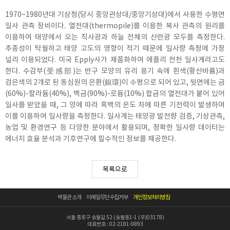
1970~1980년대 기상청(당시 중앙관상대/중앙기상대)에서 사용한 수평면
일사 관측 장비이다. 열전대(thermopile)를 이용한 복사 관측의 원리를
이용하여 태양에서 오는 직사광과 하늘 전체의 산란광 모두를 측정한다.
추종성이 탁월하고 태양 고도의 영향이 적기 때문에 일사량 측정에 가장
널리 이용되었다. 미국 Epply사가 제품화하여 에플리 전천 일사계라고도
한다. 수감부(受感部)는 반구 모양의 유리 용기 속에 흰색(황산바륨)과
검은색의 2개로 된 동심원의 은환(銀環)이 수평으로 되어 있고, 뒷면에는 금
(60%)-팔라듐(40%), 백금(90%)-로듐(10%) 합금의 열전대가 붙어 있어
일사를 받았을 때, 그 양에 따라 흑백의 온도 차에 따른 기전력이 발생하며
이를 이용하여 일사량을 측정한다. 일사계는 태양광 발전량 검증, 기상관측,
농업 및 환경연구 등 다양한 분야에서 활용되며, 정확한 일사량 데이터는
에너지 효율 분석과 기후연구에 필수적인 정보를 제공한다.
목록으로
박물관 소개
이메일무단수집거부
개인정보처리방침
서울 종로구 송월길 52 (송월동1-1 (우)03178)
대표번호 : 02-2181-0893