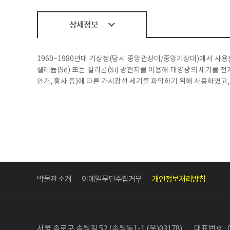
상세정보
1960~1980년대 기상청(당시 중앙관상대/중앙기상대)에서 사용
셀레늄(Se) 또는 실리콘(Si) 광전지를 이용해 태양광의 세기를
안개, 황사 등)에 따른 가시광선 세기를 파악하기 위해 사용하였고
박물관 소개
이메일무단수집거부
개인정보처리방침
서울 종로구 송월길 52 (송월동1-1 (우)03178)
대표번호 : 0