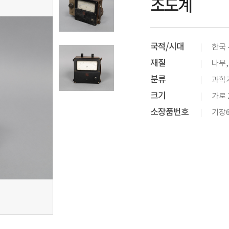
조도계
국적/시대
한국 
재질
나무,
분류
과학기
크기
가로 2
소장품번호
기장6