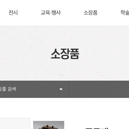
전시
교육·행사
소장품
학
소장품
장품 검색