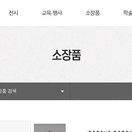
전시
교육·행사
소장품
학
소장품
장품 검색