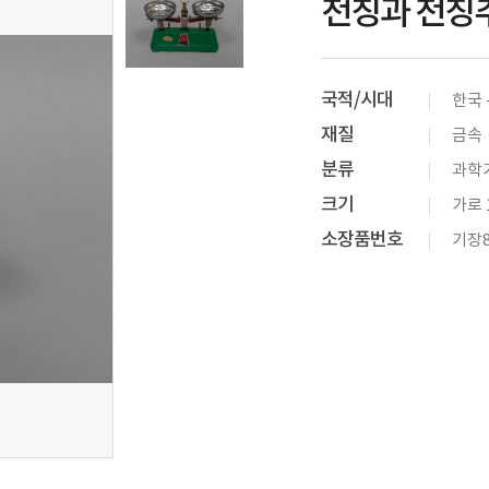
천칭과 천칭
국적/시대
한국 
재질
금속
분류
과학기
크기
가로 1
소장품번호
기장8