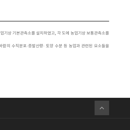
 농업기상 기본관측소를 설치하였고, 각 도에 농업기상 보통관측소를
 바람의 수직분포·증발산량· 토양 수분 등 농업과 관련된 요소들을