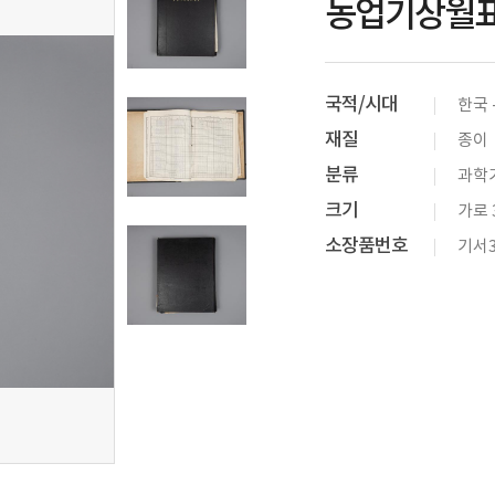
농업기상월
국적/시대
한국 
재질
종이
분류
과학기
크기
가로 3
소장품번호
기서3