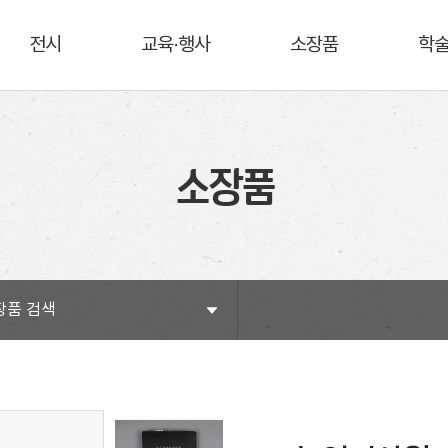
전시
교육·행사
소장품
학
소장품
장품 검색