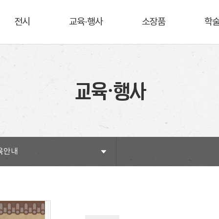
전시
교육·행사
소장품
학
교육·행사
육안내