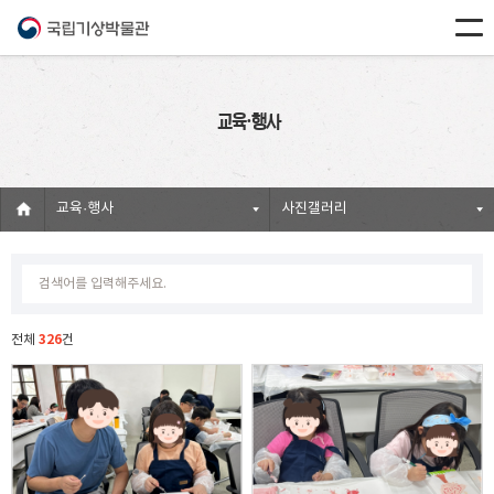
교육·행사
교육·행사
사진갤러리
326
전체
건