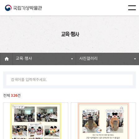
교육·행사
교육·행사
사진갤러리
326
전체
건