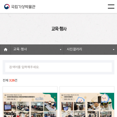
교육·행사
교육·행사
사진갤러리
326
전체
건