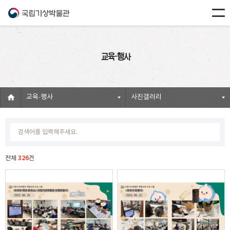
교육·행사
교육·행사
사진갤러리
326
전체
건