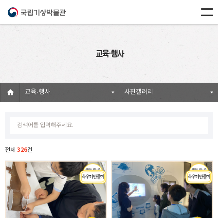
교육·행사
교육·행사
사진갤러리
326
전체
건