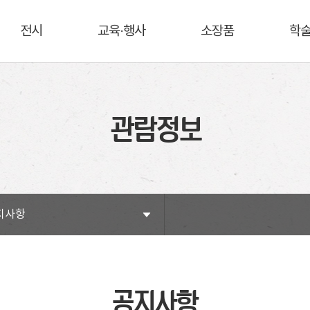
전시
교육·행사
소장품
학
관람정보
지사항
공지사항