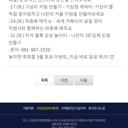
예술, 환상적인 샌드아트 공연을 만나보세요
-17 (토) 기상이 키링 만들기 - 기상청 캐릭터 ‘기상이’를
직접 컬러링하고 나만의 거울 키링을 만들어보세요
-24 (토) 파충류 매직쇼 - 세계 거북이의 날을 맞아
마법사와 함께하는 파충류 매직쇼
-31 (토) 자석 블록 상상 놀이터 - 나만의 3D 입체 도형
만들기
-문의: 061-987-3520
놓치면 후회할 5월 토요 이벤트, 지금 바로 일정 체크! ⏰
목록
이전
다음
이용약관
개인정보처리방침
이메일무단수집거부
찾아오시는 길
주소 : (전남광주통합특별시 여수시 오동도로 61-9) 국립여수해양기상과학관
대표전화 : 1899-3520