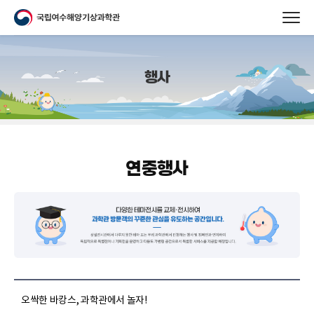
행사
연중행사
오싹한 바캉스, 과학관에서 놀자!