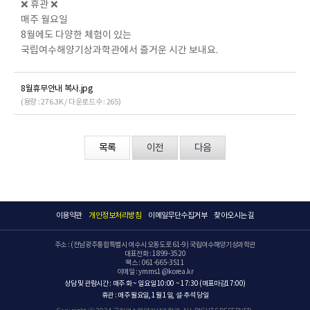
❌ 휴관 ❌
매주 월요일
8월에도 다양한 체험이 있는
국립여수해양기상과학관에서 즐거운 시간 보내요.
8월휴무안내 복사.jpg
(용량 : 276.3K / 다운로드수 : 265)
목록
이전
다음
이용약관
개인정보처리방침
이메일무단수집거부
찾아오시는 길
주소 : (전남광주통합특별시 여수시 오동도로 61-9) 국립여수해양기상과학관
대표전화 : 1899-3520
팩스 : 061-665-3511
이메일 : ymms1@korea.kr
상담 및 관람시간 : 매주 화 ~ 일요일 10:00 ~ 17:30 (매표마감17:00)
휴관 : 매주 월요일, 1월 1일, 설·추석 당일