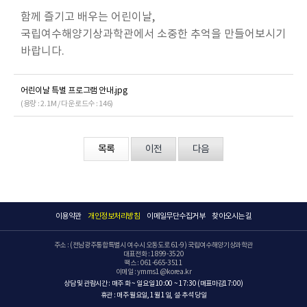
함께 즐기고 배우는 어린이날,
국립여수해양기상과학관에서 소중한 추억을 만들어보시기
바랍니다.
어린이날 특별 프로그램 안내.jpg
(용량 : 2.1M / 다운로드수 : 146)
목록
이전
다음
이용약관
개인정보처리방침
이메일무단수집거부
찾아오시는 길
주소 : (전남광주통합특별시 여수시 오동도로 61-9) 국립여수해양기상과학관
대표전화 : 1899-3520
팩스 : 061-665-3511
이메일 : ymms1@korea.kr
상담 및 관람시간 : 매주 화 ~ 일요일 10:00 ~ 17:30 (매표마감17:00)
휴관 : 매주 월요일, 1월 1일, 설·추석 당일