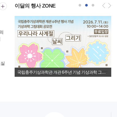
이달의 행사 ZONE
2026.06
국립한국교통대학교 산학협력단 위탁
채용/모집
19
집
국립충주기상과학관 신규직원 최종 합격자 공고
자세히보기 >
2026.06
국립한국교통대학교 산학협력단 위탁
채용/모집
02
국립충주기상과학관 직원 채용 공고
국립충주기상과학관 개관 6주년 기념 기상과학 그림대회: 우리나라 사계절 날씨 그리기
자세히보기 >