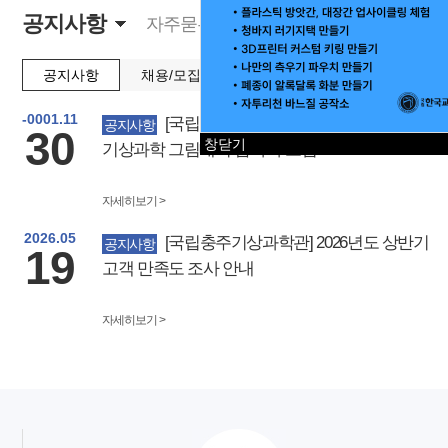
공지사항
자주묻는질문
공지사항
채용/모집
-0001.11
[국립충주기상과학관] 개관 6주년 기념
공지사항
30
창닫기
기상과학 그림대회 참가자 모집
자세히보기 >
2026.05
[국립충주기상과학관] 2026년도 상반기
공지사항
19
고객 만족도 조사 안내
자세히보기 >