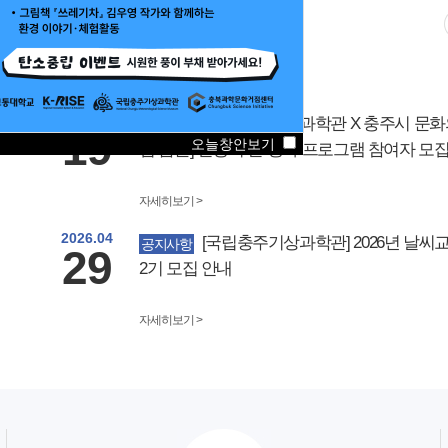
2026.05
[국립충주기상과학관 X 충주시 문화의
공지사항
19
오늘창안보기
집 숨뜰] 환경의 날 행사 프로그램 참여자 모
자세히보기 >
2026.04
[국립충주기상과학관] 2026년 날씨교실
공지사항
29
2기 모집 안내
국립충주기상과학관 X 충주시 문화의집 숨뜰 환경의 날 행사
지구를 지키는 메이커 페스타
자세히보기 >