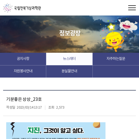
정보광장
공지사항
뉴스레터
자주하는질문
자원봉사안내
분실물안내
기분좋은 상상_23호
작성일
2023/03/14 13:17
조회
2,573