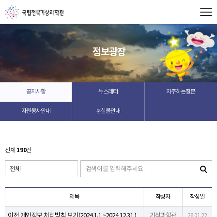
정보광장
공지사항
뉴스레터
자주하는질문
자원봉사안내
분실물안내
190
전체
건
제목
작성자
작성일
이전 개인정보 처리방침 보기(2024.1.1.~2024.12.31.)
기상과학관
26.01.22