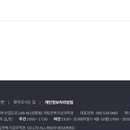
개인정보처리방침
답변
찾아오시는 길
부산업도로 168-43 (상평동) 국립전북기상과학관
대표전화 : 063-538-0665
팩스 
주간
야간
주 금,토)
10:00 ~ 17:30
19:30 ~ 21:00(하절기 4월~10월) 19:00 ~ 20
국립전북기상과학관. CO.LTD ALL RIGHT RESERVED.