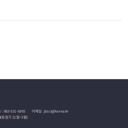
: 063-531-6365
이메일 : jbsci@korea.kr
:30(동절기 11월~3월)