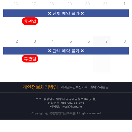
26
27
28
29
30
31
1
❌ 단체 예약 불가 ❌
휴관일
2
3
4
5
6
7
8
❌ 단체 예약 불가 ❌
휴관일
9
10
11
12
13
14
15
개인정보처리방침
이메일무단수집거부
찾아오시는 길
❌ 단체 예약 불가 ❌
휴관일
주소: 경상남도 밀양시 밀양대공원로 84 (교동)
전화번호: 055-981-7370~3
이메일: mysci@korea.kr
Copyright ⓒ 국립밀양기상과학관 All rights reserved
16
17
18
19
20
21
22
❌ 단체 예약 불가 ❌