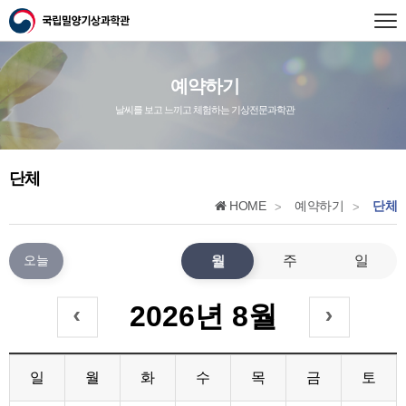
예약하기
날씨를 보고 느끼고 체험하는 기상전문과학관
단체
HOME
예약하기
단체
>
>
월
주
일
오늘
2026년 8월
일
월
화
수
목
금
토