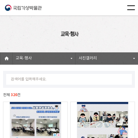
교육·행사
교육·행사
사진갤러리
320
전체
건