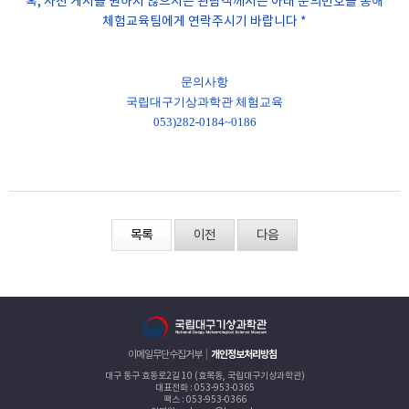
혹, 사진 게시를 원하지 않으시는 관람객께서는 아래 문의번호를 통해
체험교육팀에게 연락주시기 바랍니다
*
문의사항
국립대구기상과학관 체험교육
053)282-0184~0186
목록
이전
다음
이메일무단수집거부
개인정보처리방침
대구 동구 효동로2길 10 (효목동, 국립대구기상과학관)
대표전화 : 053-953-0365
팩스 : 053-953-0366