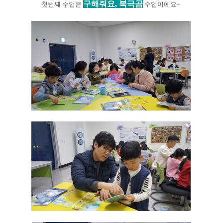
구해줘요, 북극곰
첫번째 수업은
수업이에요~