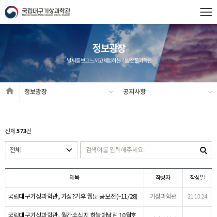
정보광장
날씨를 보고 느끼고 체험하는 기상전문과학관
정보광장
공지사항
573
전체
건
제목
작성자
작성일
국립대구기상과학관, 기상?기후 웹툰 공모전(~11/28)
기상과학관
21.10.24
국립대구기상과학관, 월간소식지 하늘애날린 10월호